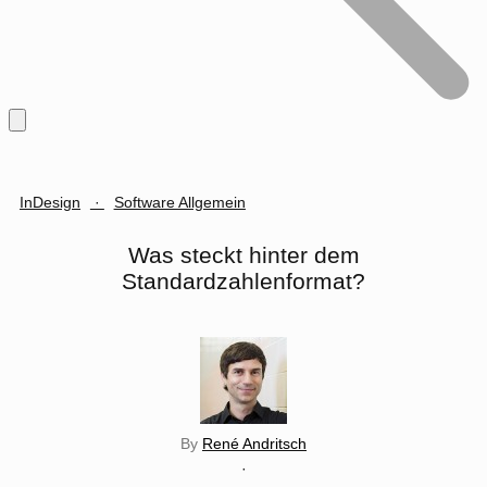
InDesign
·
Software Allgemein
Was steckt hinter dem
Standardzahlenformat?
By
René Andritsch
·