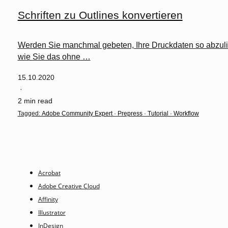
Schriften zu Outlines konvertieren
Werden Sie manchmal gebeten, Ihre Druckdaten so abzuliefe
wie Sie das ohne …
15.10.2020
·
2 min read
Tagged:
Adobe Community Expert
·
Prepress
·
Tutorial
·
Workflow
Acrobat
Adobe Creative Cloud
Affinity
Illustrator
InDesign