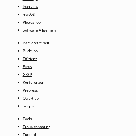
Interview
macOS
Photoshop
Software Allgemein
Barrierefreiheit
Buchtipp
Effizienz
Fonts
GREP
Konferenzen
Prepress
Quicktipp
Scripts
Tools
Troubleshooting
Tutorial