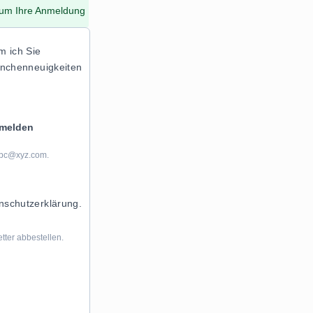
, um Ihre Anmeldung
m ich Sie
ranchenneuigkeiten
umelden
 abc@xyz.com.
enschutzerklärung.
tter abbestellen.