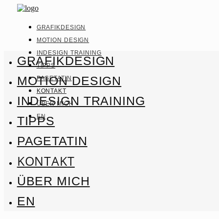
GRAFIKDESIGN
MOTION DESIGN
INDESIGN TRAINING
GRAFIKDESIGN
TIPPS
MOTION DESIGN
PAGETATIN
KONTAKT
INDESIGN TRAINING
ÜBER MICH
EN
TIPPS
PAGETATIN
KONTAKT
ÜBER MICH
EN