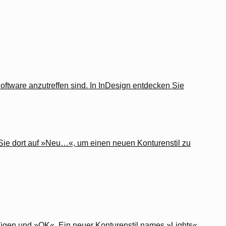
oftware anzutreffen sind. In InDesign entdecken Sie
 Sie dort auf »Neu…«, um einen neuen Konturenstil zu
fügen und »OK«. Ein neuer Konturenstil names »Lights«